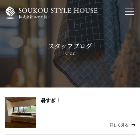
ホーム
スタッフブログ
私たちの想いと大事にしていること
BLOG
家づくりのこだわり・自然素材でつくる注文住宅
トランスフォーム・リノベーション
内装工事・各種リフォーム
暑すぎ！
よくあるご質問
詳しく見る
会社概要