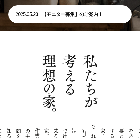
プライバシーポリシー
2025.05.23
【モニター募集】のご案内！
お問い合わせ
資料請求
お知らせ
施工事例
イベント情報
ブログ
作
業
の
手
間
を
知
る
こ
と
で
物
の
善
し
悪
し
を
知る
。
そ
れ
も
D
I
Y
で
出
来
る
家
。