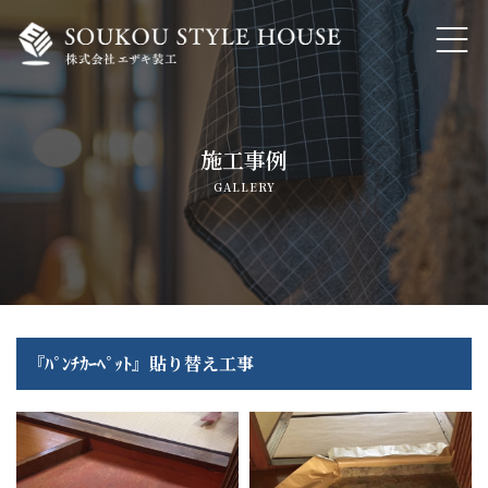
ホーム
施工事例
私たちの想いと大事にしていること
GALLERY
家づくりのこだわり・自然素材でつくる注文住宅
トランスフォーム・リノベーション
内装工事・各種リフォーム
『ﾊﾟﾝﾁｶｰﾍﾟｯﾄ』貼り替え工事
よくあるご質問
会社概要