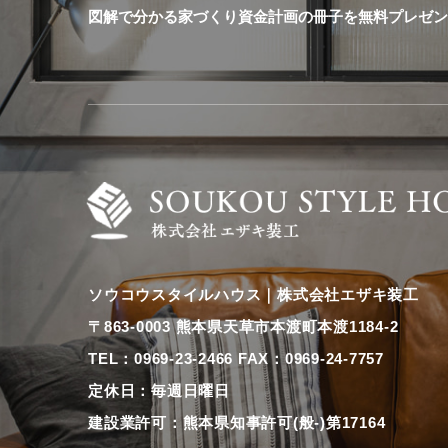
図解で分かる家づくり資金計画の冊子を無料プレゼ
ソウコウスタイルハウス｜株式会社エザキ装工
〒863-0003 熊本県天草市本渡町本渡1184-2
TEL：0969-23-2466 FAX：0969-24-7757
定休日：毎週日曜日
建設業許可：熊本県知事許可(般-)第17164