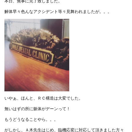
本日、無事に完了致しました。
プライバシーポリシー
解体早々色んなアクシデント等々見舞われましたが。。。
お問い合わせ
資料請求
お知らせ
施工事例
イベント情報
いやぁ、ほんと、ＲＣ構造は大変でした。
ブログ
無いはずの所に躯体がデーンって！
もうどうなることやら。。。
がしかし、Ａ木先生はじめ、臨機応変に対応して頂きました方々