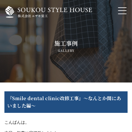
ホーム
施工事例
私たちの想いと大事にしていること
GALLERY
家づくりのこだわり・自然素材でつくる注文住宅
トランスフォーム・リノベーション
内装工事・各種リフォーム
『Smile dental clinic改修工事』～なんとか間にあ
いました編～
よくあるご質問
こんばんは。
会社概要