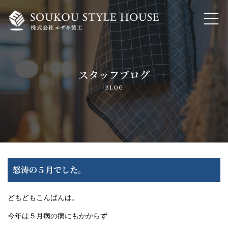
ホーム
スタッフブログ
私たちの想いと大事にしていること
BLOG
家づくりのこだわり・自然素材でつくる注文住宅
トランスフォーム・リノベーション
内装工事・各種リフォーム
怒涛の５月でした。
よくあるご質問
どもどもこんばんは。
今年は５月病の病にもかからず
会社概要