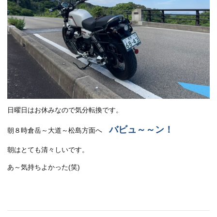
日曜日はお休みなので気分転換です。
バビュ～～ン！
朝８時倉岳～大道～松島方面へ
朝はとても清々しいです。
あ～気持ちよかった(笑)