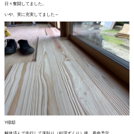
日々奮闘してました。
プライバシーポリシー
いや、実に充実してました～
お問い合わせ
資料請求
お知らせ
施工事例
イベント情報
ブログ
Y様邸
解体済んで先行して床貼り（杉浮ずくり）後、着色予定